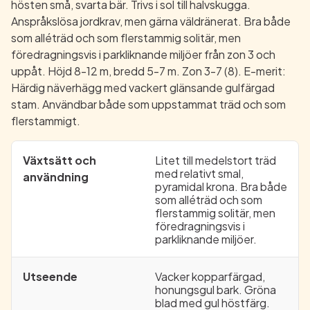
hösten små, svarta bär. Trivs i sol till halvskugga.
Anspråkslösa jordkrav, men gärna väldränerat. Bra både
som alléträd och som flerstammig solitär, men
föredragningsvis i parkliknande miljöer från zon 3 och
uppåt. Höjd 8-12 m, bredd 5-7 m. Zon 3-7 (8). E-merit:
Härdig näverhägg med vackert glänsande gulfärgad
stam. Användbar både som uppstammat träd och som
flerstammigt.
Växtsätt och
Litet till medelstort träd
med relativt smal,
användning
pyramidal krona. Bra både
som alléträd och som
flerstammig solitär, men
föredragningsvis i
parkliknande miljöer.
Utseende
Vacker kopparfärgad,
honungsgul bark. Gröna
blad med gul höstfärg.