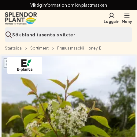
Viktig information om lövplattmasken
Logga in
Meny
Sök bland tusentals växter
Startsida
Sortiment
Prunus maackii 'Honey' E