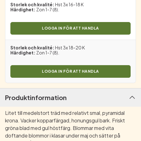
Storlek och kvalité
:
Hst 3x 16-18 K
Härdighet
:
Zon 1-7 (8).
LOGGA IN FÖR ATT HANDLA
Storlek och kvalité
:
Hst 3x 18-20 K
Härdighet
:
Zon 1-7 (8).
LOGGA IN FÖR ATT HANDLA
Produktinformation
Litet till medelstort träd med relativt smal, pyramidal
krona. Vacker kopparfärgad, honungsgul bark. Friskt
gröna blad med gul höstfärg. Blommar med vita
doftande blommor i klasar under maj och sätter på