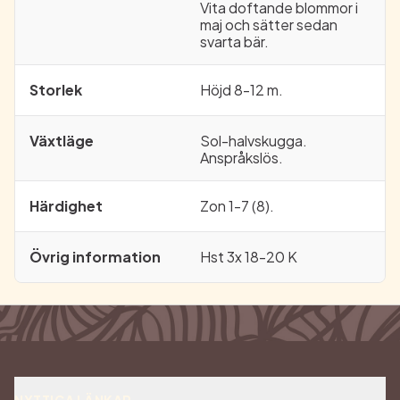
Vita doftande blommor i
maj och sätter sedan
svarta bär.
Storlek
Höjd 8-12 m.
Växtläge
Sol-halvskugga.
Anspråkslös.
Härdighet
Zon 1-7 (8).
Övrig information
Hst 3x 18-20 K