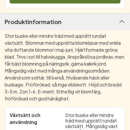
Produktinformation
Stor buske eller mindre träd med upprätt rundat
växtsätt. Blommar med upprätta blomklasar med enkla
vita doftande blommor i maj-juni. Hjärtformade gröna
blad. Trivs i sol till halvskugga. Anspråkslösa jordkrav, men
får bäst blomning på näringsrik, gärna kalkrik jord.
Mångsidig växt med många användningsområden.
Använd som solitär, till berså, friväxande häck eller
buskage. Fröförökad, så inga vildskott. Höjd och bredd
3-5 m. Zon 1-6. E-merit: Enhetlig vit blomfärg,
fröförökad och god härdighet.
Växtsätt och
Stor buske eller mindre
träd med upprätt rundat
användning
växtsätt. Mångsidig växt