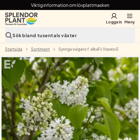
Viktig information om lövplattmasken
Logga in
Meny
Sök bland tusentals växter
Startsida
Sortiment
Syringa vulgaris f. alba
Fk Veberöd E