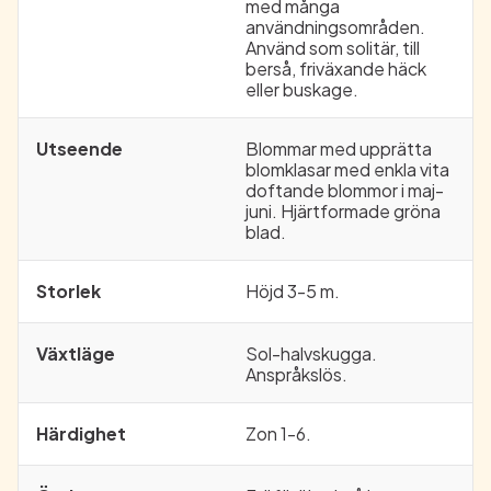
med många
användningsområden.
Använd som solitär, till
berså, friväxande häck
eller buskage.
Utseende
Blommar med upprätta
blomklasar med enkla vita
doftande blommor i maj-
juni. Hjärtformade gröna
blad.
Storlek
Höjd 3-5 m.
Växtläge
Sol-halvskugga.
Anspråkslös.
Härdighet
Zon 1-6.