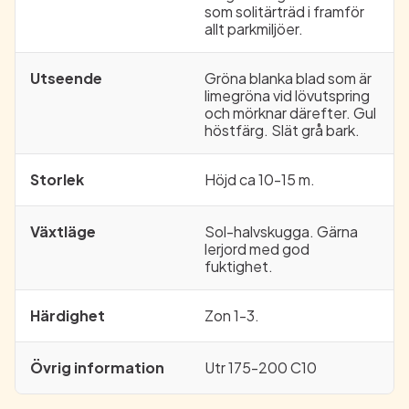
som solitärträd i framför
allt parkmiljöer.
Utseende
Gröna blanka blad som är
limegröna vid lövutspring
och mörknar därefter. Gul
höstfärg. Slät grå bark.
Storlek
Höjd ca 10-15 m.
Växtläge
Sol-halvskugga. Gärna
lerjord med god
fuktighet.
Härdighet
Zon 1-3.
Övrig information
Utr 175-200 C10