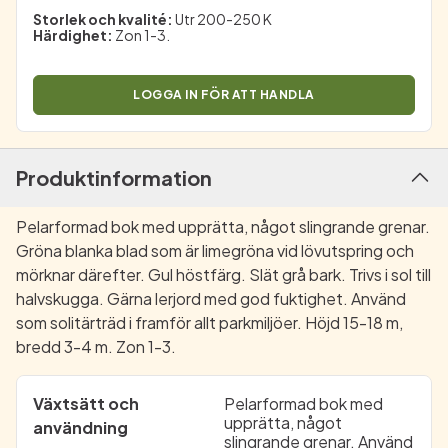
Storlek och kvalité
:
Utr 200-250 K
Härdighet
:
Zon 1-3.
LOGGA IN FÖR ATT HANDLA
Produktinformation
Pelarformad bok med upprätta, något slingrande grenar.
Gröna blanka blad som är limegröna vid lövutspring och
mörknar därefter. Gul höstfärg. Slät grå bark. Trivs i sol till
halvskugga. Gärna lerjord med god fuktighet. Använd
som solitärträd i framför allt parkmiljöer. Höjd 15-18 m,
bredd 3-4 m. Zon 1-3.
Växtsätt och
Pelarformad bok med
upprätta, något
användning
slingrande grenar. Använd