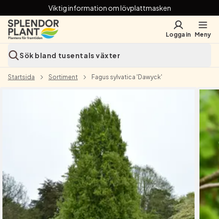
Viktig information om lövplattmasken
Logga in
Meny
Sök bland tusentals växter
Startsida
Sortiment
Fagus sylvatica 'Dawyck'