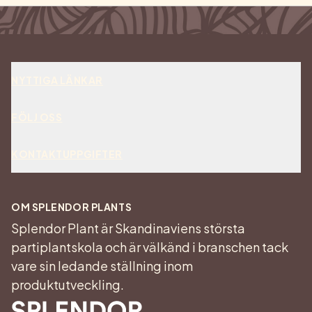
NYTTIGA LÄNKAR
Om oss
FÖLJ OSS
Kontakt
Facebook
KONTAKTUPPGIFTER
Bli kund
042-36 61 05
Instagram
OM SPLENDOR PLANTS
Jobba hos oss
Splendor Plant är Skandinaviens största
info@splendorplant.se
Linkedin
partiplantskola och är välkänd i branschen tack
Visselblåsartjänst
vare sin ledande ställning inom
Norra Kustvägen 469
Reklamationshantering
produktutveckling.
263 92 Jonstorp