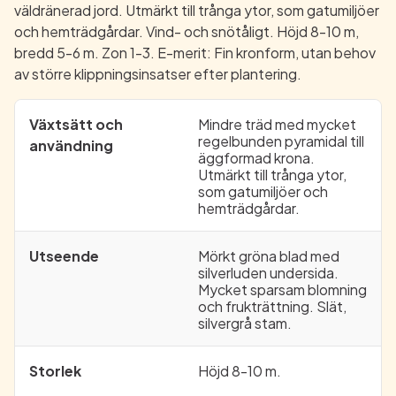
väldränerad jord. Utmärkt till trånga ytor, som gatumiljöer
och hemträdgårdar. Vind- och snötåligt. Höjd 8-10 m,
bredd 5-6 m. Zon 1-3. E-merit: Fin kronform, utan behov
av större klippningsinsatser efter plantering.
Växtsätt och
Mindre träd med mycket
regelbunden pyramidal till
användning
äggformad krona.
Utmärkt till trånga ytor,
som gatumiljöer och
hemträdgårdar.
Utseende
Mörkt gröna blad med
silverluden undersida.
Mycket sparsam blomning
och frukträttning. Slät,
silvergrå stam.
Storlek
Höjd 8-10 m.