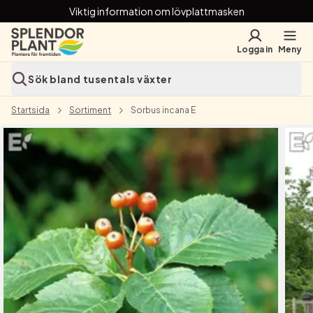
Viktig information om lövplattmasken
Logga in
Meny
Sök bland tusentals växter
Startsida
Sortiment
Sorbus incana E