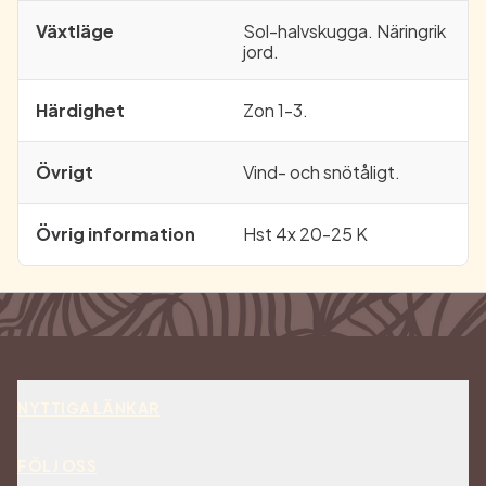
Växtläge
Sol-halvskugga. Näringrik
jord.
Härdighet
Zon 1-3.
Övrigt
Vind- och snötåligt.
Övrig information
Hst 4x 20-25 K
NYTTIGA LÄNKAR
Om oss
FÖLJ OSS