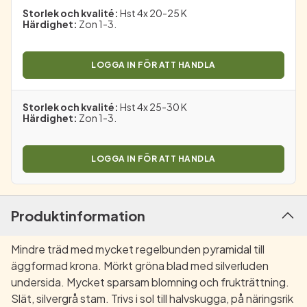
Storlek och kvalité
:
Hst 4x 20-25 K
Härdighet
:
Zon 1-3.
LOGGA IN FÖR ATT HANDLA
Storlek och kvalité
:
Hst 4x 25-30 K
Härdighet
:
Zon 1-3.
LOGGA IN FÖR ATT HANDLA
Produktinformation
Mindre träd med mycket regelbunden pyramidal till
äggformad krona. Mörkt gröna blad med silverluden
undersida. Mycket sparsam blomning och frukträttning.
Slät, silvergrå stam. Trivs i sol till halvskugga, på näringsrik