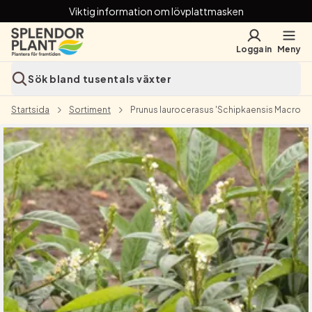
Viktig information om lövplattmasken
Logga in
Meny
Sök bland tusentals växter
Startsida
Sortiment
Prunus laurocerasus 'Schipkaensis Macrophy