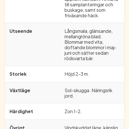
till samplanteringar och
buskage, samt som
friväxande häck.
Utseende
Långsmala, glänsande,
mellangröna blad.
Blommar med vita,
doftande blommor i maj-
juni och sätter sedan
rödsvarta bär.
Storlek
Höjd 2-3 m.
Växtläge
Sol-skugga. Näringsrik
jord.
Härdighet
Zon 1-2.
Övrigt
Vindskyddat läge, känslig