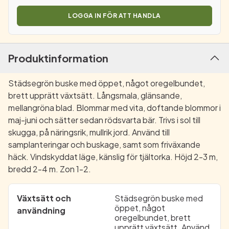
LOGGA IN FÖR ATT HANDLA
Produktinformation
Städsegrön buske med öppet, något oregelbundet,
brett upprätt växtsätt. Långsmala, glänsande,
mellangröna blad. Blommar med vita, doftande blommor i
maj-juni och sätter sedan rödsvarta bär. Trivs i sol till
skugga, på näringsrik, mullrik jord. Använd till
samplanteringar och buskage, samt som friväxande
häck. Vindskyddat läge, känslig för tjältorka. Höjd 2-3 m,
bredd 2-4 m. Zon 1-2.
Växtsätt och
Städsegrön buske med
öppet, något
användning
oregelbundet, brett
upprätt växtsätt. Använd