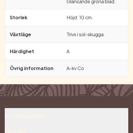
Glänsande gröna blad.
Storlek
Höjd: 10 cm.
Växtläge
Trivs i sol-skugga.
Härdighet
A
Övrig information
A-kv Co
NYTTIGA LÄNKAR
Om oss
FÖLJ OSS