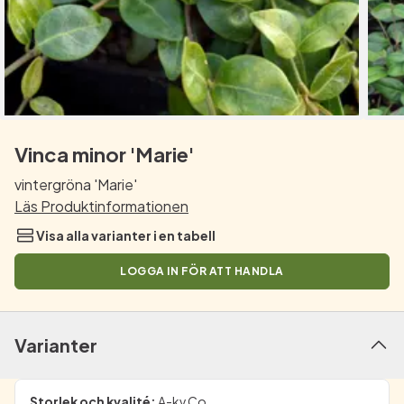
Vinca minor 'Marie'
vintergröna 'Marie'
Läs Produktinformationen
Visa alla varianter i en tabell
LOGGA IN FÖR ATT HANDLA
Varianter
Storlek och kvalité
:
A-kv Co