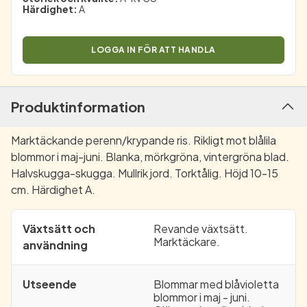
Härdighet
:
A
LOGGA IN FÖR ATT HANDLA
Produktinformation
Marktäckande perenn/krypande ris. Rikligt mot blålila
blommor i maj-juni. Blanka, mörkgröna, vintergröna blad.
Halvskugga-skugga. Mullrik jord. Torktålig. Höjd 10-15
cm. Härdighet A.
Växtsätt och
Revande växtsätt.
Marktäckare.
användning
Utseende
Blommar med blåvioletta
blommor i maj - juni.