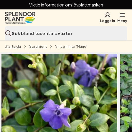
Viktig information om lövplattmasken
Logga in
Meny
Sök bland tusentals växter
Startsida
Sortiment
Vinca minor 'Marie'