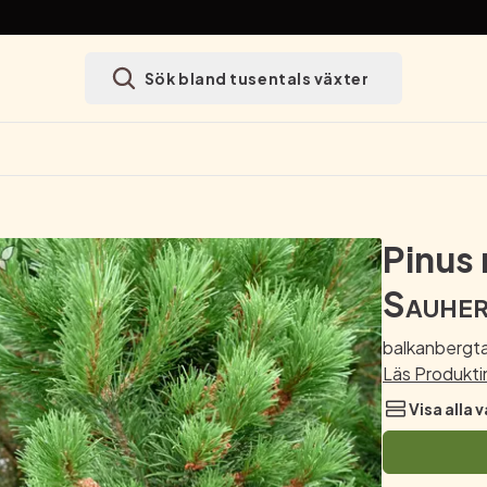
Sök bland tusentals växter
Pinus
Sauher
balkanbergta
Läs Produkt
Visa alla v