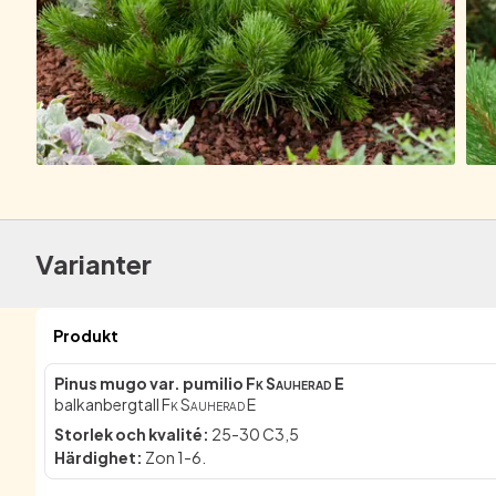
Varianter
Produkt
Pinus mugo var. pumilio
Fk Sauherad E
balkanbergtall
Fk Sauherad E
Storlek och kvalité
:
25-30 C3,5
Härdighet
:
Zon 1-6.