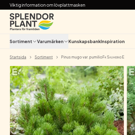
Viktig information om lövplattmasken
Sortiment
Varumärken
Kunskapsbank
Inspiration
Startsida
Sortiment
Pinus mugo var. pumilio
Fk Sauherad E