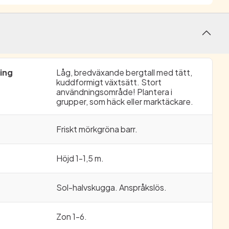
ing
Låg, bredväxande bergtall med tätt,
kuddformigt växtsätt. Stort
användningsområde! Plantera i
grupper, som häck eller marktäckare.
Friskt mörkgröna barr.
Höjd 1-1,5 m.
Sol-halvskugga. Anspråkslös.
Zon 1-6.