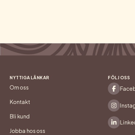
NYTTIGA LÄNKAR
FÖLJ OSS
Om oss
Face
Kontakt
Insta
Bli kund
Linke
Jobba hos oss