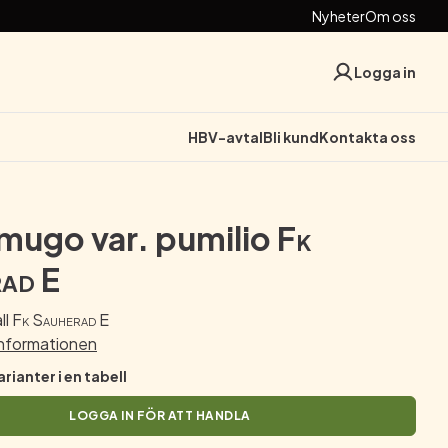
Nyheter
Om oss
Logga in
HBV-avtal
Bli kund
Kontakta oss
 mugo var. pumilio
Fk
ad E
ll
Fk Sauherad E
informationen
arianter i en tabell
LOGGA IN FÖR ATT HANDLA