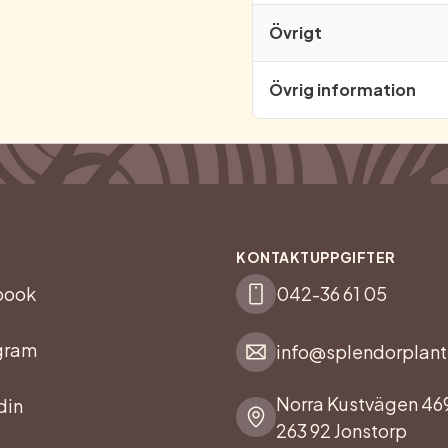
Övrigt
Övrig information
KONTAKTUPPGIFTER
book
042-36 61 05
gram
info@splendorplant
Norra Kustvägen 46
din
263 92 Jonstorp