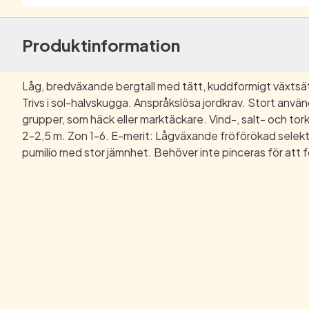
Produktinformation
Låg, bredväxande bergtall med tätt, kuddformigt växtsätt
Trivs i sol-halvskugga. Anspråkslösa jordkrav. Stort anvä
grupper, som häck eller marktäckare. Vind-, salt- och tork
2-2,5 m. Zon 1-6. E-merit: Lågväxande fröförökad selekt
pumilio med stor jämnhet. Behöver inte pinceras för att för